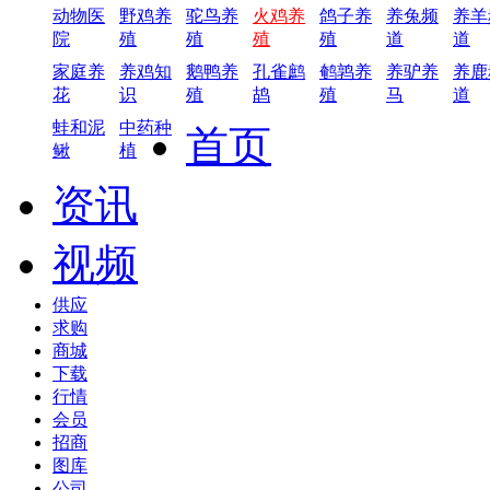
动物医
野鸡养
驼鸟养
火鸡养
鸽子养
养兔频
养羊
院
殖
殖
殖
殖
道
道
家庭养
养鸡知
鹅鸭养
孔雀鹧
鹌鹑养
养驴养
养鹿
花
识
殖
鸪
殖
马
道
蛙和泥
中药种
首页
鳅
植
资讯
视频
供应
求购
商城
下载
行情
会员
招商
图库
公司