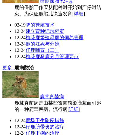
母鹿保胎七注意
鹿的保胎工作应从配种时开始到产仔时结
束。为保证鹿胎儿快速发育[
详细
]
02-19
驴的繁殖技术
12-24
建立育种记录档案
12-24
梅花鹿繁殖母鹿的饲养管理
12-24
鹿的妊娠与分娩
12-24
仔鹿哺育（二）
12-24
梅花鹿马鹿分月管理要点
更多..
鹿病防治
鹿茸真菌病
鹿茸真菌病是由某些霉菌感染鹿茸而引起
的一种鹿茸疾病。流行病[
详细
]
12-24
鹿场卫生防疫措施
12-24
仔鹿脐带炎的治疗
12-24
仔鹿下痢的治疗