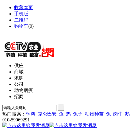
收藏本页
手机版
二维码
购物车
(
0
)
网站地图
供应
商城
求购
公司
动物病疫
招商
热门搜索：
饲料
克仑巴安
鱼
鸡
兔子
动物种苗
兔
肉牛
鹅
010-59069291