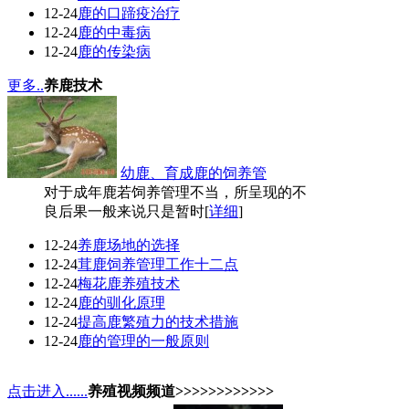
12-24
鹿的口蹄疫治疗
12-24
鹿的中毒病
12-24
鹿的传染病
更多..
养鹿技术
幼鹿、育成鹿的饲养管
对于成年鹿若饲养管理不当，所呈现的不
良后果一般来说只是暂时[
详细
]
12-24
养鹿场地的选择
12-24
茸鹿饲养管理工作十二点
12-24
梅花鹿养殖技术
12-24
鹿的驯化原理
12-24
提高鹿繁殖力的技术措施
12-24
鹿的管理的一般原则
点击进入......
养殖视频频道>>>>>>>>>>>>