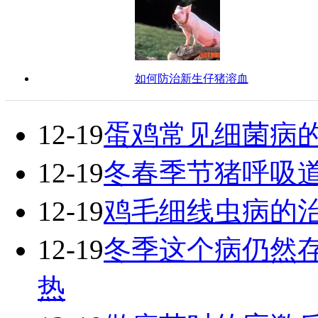
如何防治新生仔猪溶血
12-19
蛋鸡常见细菌病
12-19
冬春季节猪呼吸
12-19
鸡毛细线虫病的
12-19
冬季这个病仍然
热