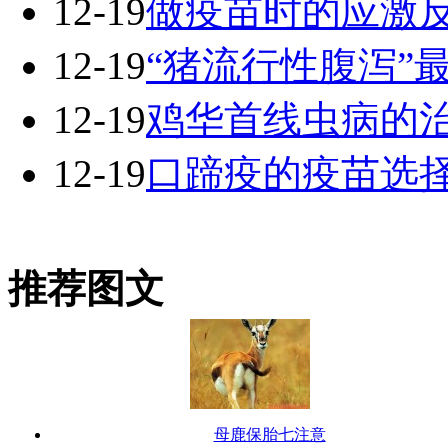
12-19
做疫苗时的应激
12-19
“猪流行性腹泻”
12-19
鸡华首线虫病的
12-19
口蹄疫的疫苗选
推荐图文
母鹿保胎七注意