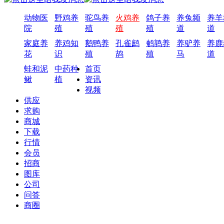
动物医
野鸡养
驼鸟养
火鸡养
鸽子养
养兔频
养羊
院
殖
殖
殖
殖
道
道
家庭养
养鸡知
鹅鸭养
孔雀鹧
鹌鹑养
养驴养
养鹿
花
识
殖
鸪
殖
马
道
蛙和泥
中药种
首页
鳅
植
资讯
视频
供应
求购
商城
下载
行情
会员
招商
图库
公司
问答
商圈