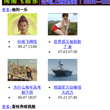
更多»
偷闲一乐
向南飞网投
世界观又被刷新
09-27 13:06
了 泰
07-03 07:58
为什么每年高考
韩国军方自曝强
都下雨
大武力
06-07 18:07
05-21 07:40
更多»
畜牧养殖视频