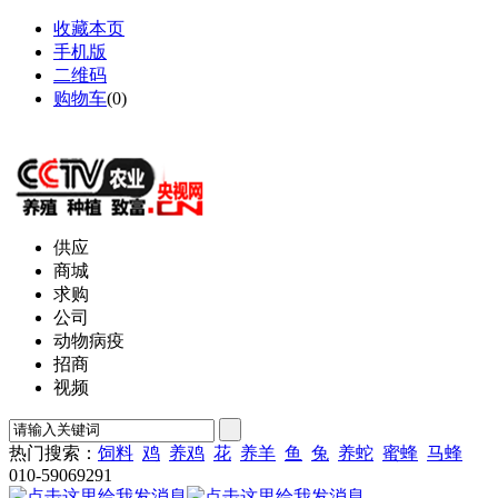
收藏本页
手机版
二维码
购物车
(
0
)
网站地图
供应
商城
求购
公司
动物病疫
招商
视频
热门搜索：
饲料
鸡
养鸡
花
养羊
鱼
兔
养蛇
蜜蜂
马蜂
010-59069291