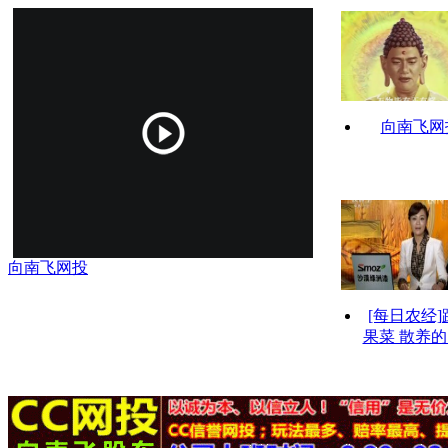
向南飞网
向南飞网投
[每日农经]
果菜 散养