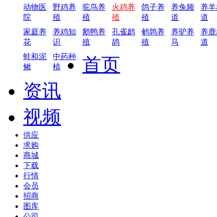
动物医
野鸡养
驼鸟养
火鸡养
鸽子养
养兔频
养羊
院
殖
殖
殖
殖
道
道
家庭养
养鸡知
鹅鸭养
孔雀鹧
鹌鹑养
养驴养
养鹿
花
识
殖
鸪
殖
马
道
蛙和泥
中药种
首页
鳅
植
资讯
视频
供应
求购
商城
下载
行情
会员
招商
图库
公司