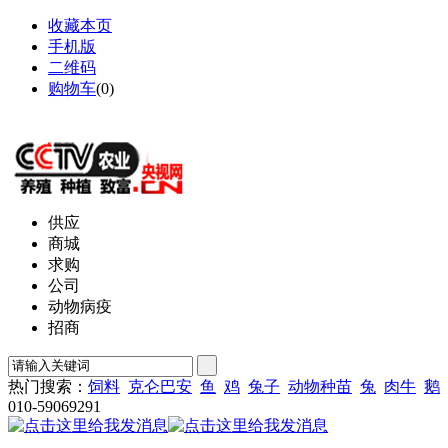
收藏本页
手机版
二维码
购物车
(
0
)
网站地图
供应
商城
求购
公司
动物病疫
招商
热门搜索：
饲料
克仑巴安
鱼
鸡
兔子
动物种苗
兔
肉牛
鹅
010-59069291