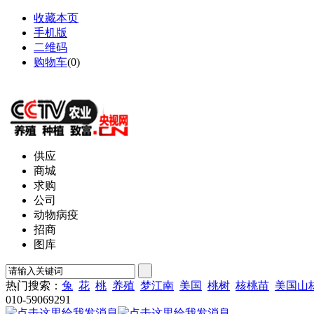
收藏本页
手机版
二维码
购物车
(
0
)
网站地图
供应
商城
求购
公司
动物病疫
招商
图库
热门搜索：
兔
花
桃
养殖
梦江南
美国
桃树
核桃苗
美国山
010-59069291