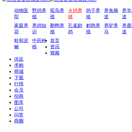
动物医
野鸡养
驼鸟养
火鸡养
鸽子养
养兔频
养羊
院
殖
殖
殖
殖
道
道
家庭养
养鸡知
鹅鸭养
孔雀鹧
鹌鹑养
养驴养
养鹿
花
识
殖
鸪
殖
马
道
蛙和泥
中药种
首页
鳅
植
资讯
视频
供应
求购
商城
下载
行情
会员
招商
图库
公司
问答
商圈