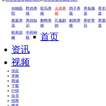
动物医
野鸡养
驼鸟养
火鸡养
鸽子养
养兔频
养羊
院
殖
殖
殖
殖
道
道
家庭养
养鸡知
鹅鸭养
孔雀鹧
鹌鹑养
养驴养
养鹿
花
识
殖
鸪
殖
马
道
蛙和泥
中药种
首页
鳅
植
资讯
视频
供应
求购
商城
下载
行情
会员
招商
图库