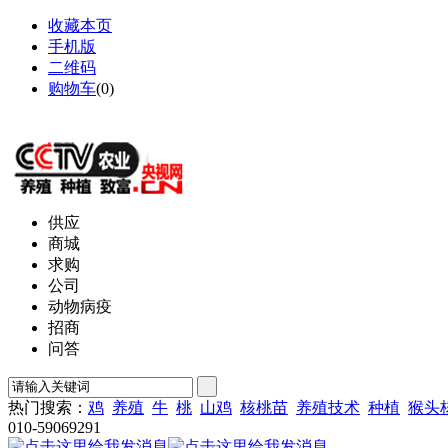
收藏本页
手机版
二维码
购物车
(
0
)
网站地图
供应
商城
求购
公司
动物病疫
招商
问答
热门搜索：
鸡
养殖
牛
桃
山鸡
核桃苗
养殖技术
种植
猴头
010-59069291