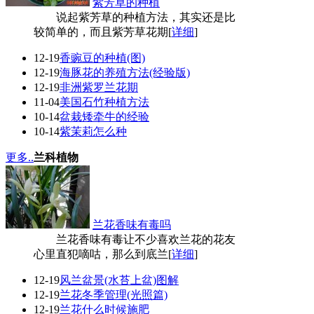
紫芳草的种植
说起紫芳草的种植方法，其实还是比
较简单的，而且紫芳草花期[
详细
]
12-19
香豌豆的种植(图)
12-19
海豚花的养殖方法(经验版)
12-19
非洲紫罗兰花期
11-04
美国石竹种植方法
10-14
盆栽矮牵牛的经验
10-14
紫茉莉怎么种
更多..
兰科植物
兰花香味有毒吗
兰花香味有毒让不少喜欢兰花的花友
心里直犯嘀咕，那么到底兰[
详细
]
12-19
风兰盆景(水苔上盆)图解
12-19
兰花冬季管理(光照篇)
12-19
兰花什么时候施肥