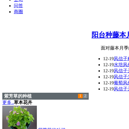
问答
商圈
阳台种藤本
面对藤本月季的
12-19
风信子
12-19
水培风
12-19
风信子
12-19
风信子
12-19
葡萄风
12-19
风信子
红花酢浆草花期有多长
1
2
更多..
草本花卉