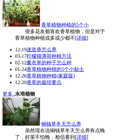
香草植物种植的5个小
很多花友都喜欢香草植物，但是对于
香草植物种植或多或少都不[
详细
]
12-19
迷迭香怎么养
03-17
柠檬猫薄荷种植方法
02-12
薰衣草的种子怎么种
01-24
香草植物种植的5个小贴士
12-26
香草植物种植(家庭版)
12-20
香草的栽培要点
更多..
水培植物
铜钱草冬天怎么养
虽然现在说铜钱草冬天怎么养有点晚
了，好菜不怕晚，相信看到[
详细
]