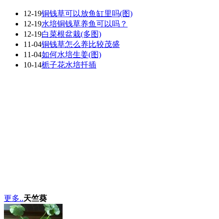
12-19
铜钱草可以放鱼缸里吗(图)
12-19
水培铜钱草养鱼可以吗？
12-19
白菜根盆栽(多图)
11-04
铜钱草怎么养比较茂盛
11-04
如何水培生姜(图)
10-14
栀子花水培扦插
更多..
天竺葵