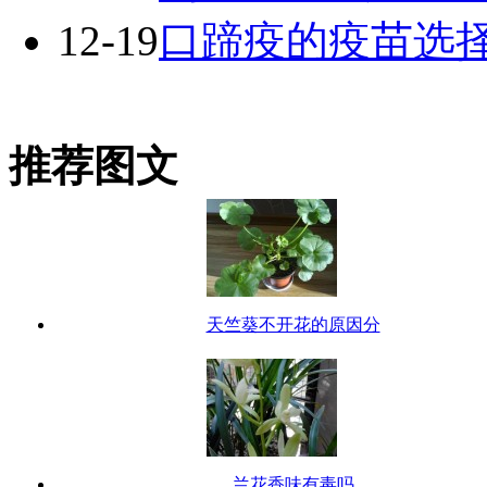
12-19
口蹄疫的疫苗选
推荐图文
天竺葵不开花的原因分
兰花香味有毒吗