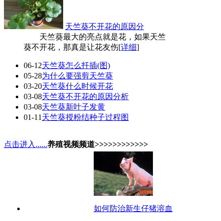
天竺葵不开花的原因分
天竺葵最大的亮点就是花，如果天竺
葵不开花，那真是让花友伤[
详细
]
06-12
天竺葵怎么扦插(图)
05-28
为什么要强剪天竺葵
03-20
天竺葵什么时候开花
03-08
天竺葵不开花的原因分析
03-08
天竺葵新叶子发黄
01-11
天竺葵授粉结种子过程图
点击进入......
养殖视频频道>>>>>>>>>>>>
如何防治新生仔猪溶血