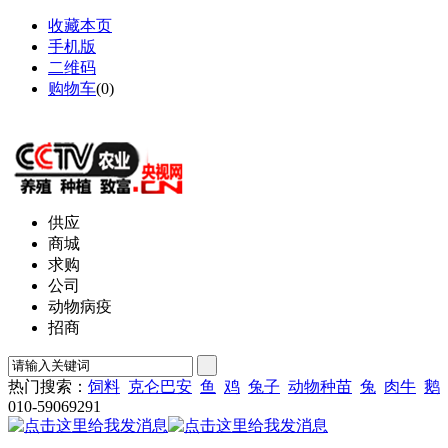
收藏本页
手机版
二维码
购物车
(
0
)
网站地图
供应
商城
求购
公司
动物病疫
招商
热门搜索：
饲料
克仑巴安
鱼
鸡
兔子
动物种苗
兔
肉牛
鹅
010-59069291