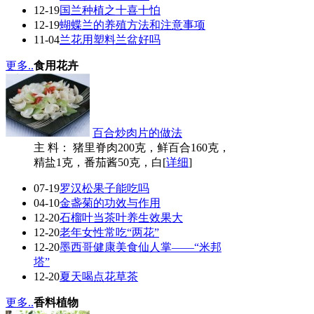
12-19
国兰种植之十喜十怕
12-19
蝴蝶兰的养殖方法和注意事项
11-04
兰花用塑料兰盆好吗
更多..
食用花卉
百合炒肉片的做法
主 料： 猪里脊肉200克，鲜百合160克，
精盐1克，番茄酱50克，白[
详细
]
07-19
罗汉松果子能吃吗
04-10
金盏菊的功效与作用
12-20
石榴叶当茶叶养生效果大
12-20
老年女性常吃“两花”
12-20
墨西哥健康美食仙人掌——“米邦
塔”
12-20
夏天喝点花草茶
更多..
香料植物