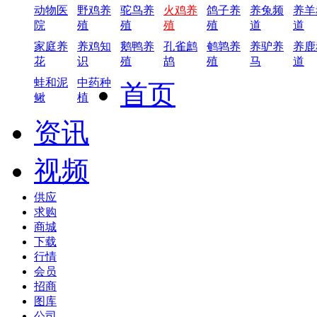
动物医
野鸡养
驼鸟养
火鸡养
鸽子养
养兔频
养羊
院
殖
殖
殖
殖
道
道
家庭养
养鸡知
鹅鸭养
孔雀鹧
鹌鹑养
养驴养
养鹿
花
识
殖
鸪
殖
马
道
蛙和泥
中药种
首页
鳅
植
资讯
视频
供应
求购
商城
下载
行情
会员
招商
图库
公司