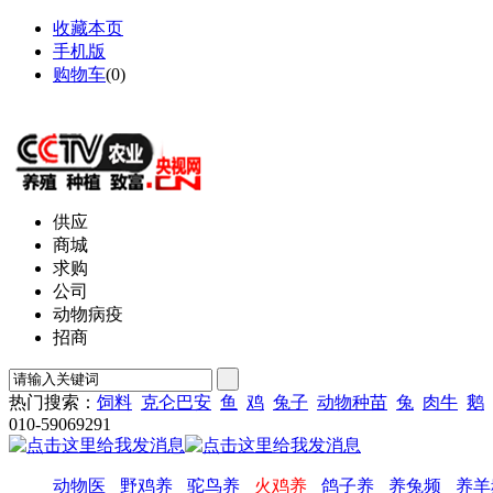
收藏本页
手机版
购物车
(
0
)
网站地图
供应
商城
求购
公司
动物病疫
招商
热门搜索：
饲料
克仑巴安
鱼
鸡
兔子
动物种苗
兔
肉牛
鹅
010-59069291
动物医
野鸡养
驼鸟养
火鸡养
鸽子养
养兔频
养羊