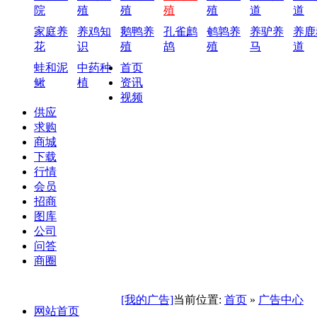
院
殖
殖
殖
殖
道
道
家庭养
养鸡知
鹅鸭养
孔雀鹧
鹌鹑养
养驴养
养鹿
花
识
殖
鸪
殖
马
道
蛙和泥
中药种
首页
鳅
植
资讯
视频
供应
求购
商城
下载
行情
会员
招商
图库
公司
问答
商圈
[我的广告]
当前位置:
首页
»
广告中心
网站首页