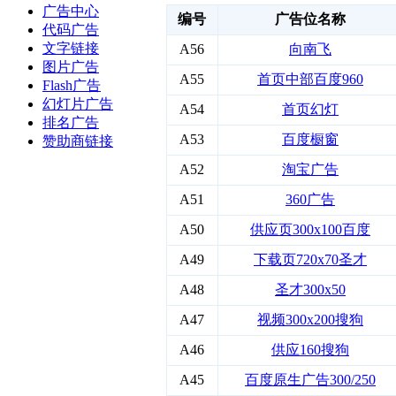
广告中心
编号
广告位名称
代码广告
文字链接
A56
向南飞
图片广告
A55
首页中部百度960
Flash广告
幻灯片广告
A54
首页幻灯
排名广告
A53
百度橱窗
赞助商链接
A52
淘宝广告
A51
360广告
A50
供应页300x100百度
A49
下载页720x70圣才
A48
圣才300x50
A47
视频300x200搜狗
A46
供应160搜狗
A45
百度原生广告300/250