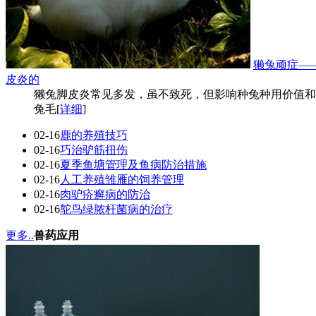
獭兔顽症—
皮炎的
獭兔脚皮炎常见多发，虽不致死，但影响种兔种用价值和
兔毛[
详细
]
02-16
鹿的养殖技巧
02-16
巧治驴筋扭伤
02-16
夏季鱼塘管理及鱼病防治措施
02-16
人工养殖雏雁的饲养管理
02-16
肉驴疥癣病的防治
02-16
鸵鸟绿脓杆菌病的治疗
更多..
兽药应用