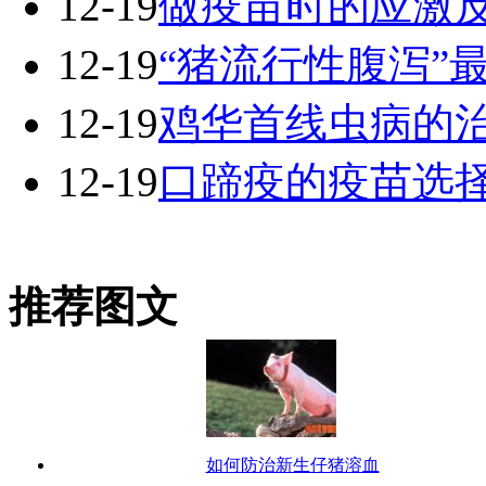
12-19
做疫苗时的应激
12-19
“猪流行性腹泻”
12-19
鸡华首线虫病的
12-19
口蹄疫的疫苗选
推荐图文
如何防治新生仔猪溶血