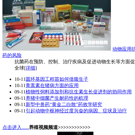
动物应用
药的风险
抗菌药在预防、控制、治疗疾病及促进动物生长等方面促
全球[
详细
]
10-11
圆环基因工程苗如何借腹生子
10-11
青蒿素在猪病方面的应用
09-11
植物性饲料添加剂和抗生素生长促进剂的协同作用
09-11
养猪中细菌产生耐药性的机理
09-11
新型中兽药“黄金二白散”药效学研究
09-11
引起动物中枢神经过度兴奋的病因、症状及治疗
点击进入......
养殖视频频道>>>>>>>>>>>>