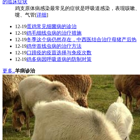
的临床症状
鸡支原体病感染最常见的症状是呼吸道感染，表现咳嗽、
嚏、气管[
详细
]
12-19
蛋鸡常见细菌病的诊治
12-19
鸡毛细线虫病的治疗措施
12-19
冬季这个病仍然存在，中西医结合治疗母猪产后热
12-19
鸡华首线虫病的治疗方法
12-19
口蹄疫的疫苗选择与免疫次数
12-19
鸡多病因呼吸道病的防制对策
更多..
羊病诊治