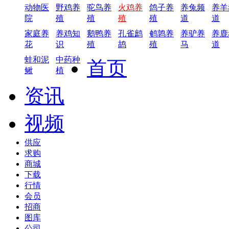
动物医
野鸡养
驼鸟养
火鸡养
鸽子养
养兔频
养羊
院
殖
殖
殖
殖
道
道
家庭养
养鸡知
鹅鸭养
孔雀鹧
鹌鹑养
养驴养
养鹿
花
识
殖
鸪
殖
马
道
蛙和泥
中药种
首页
鳅
植
资讯
视频
供应
求购
商城
下载
行情
会员
招商
图库
公司