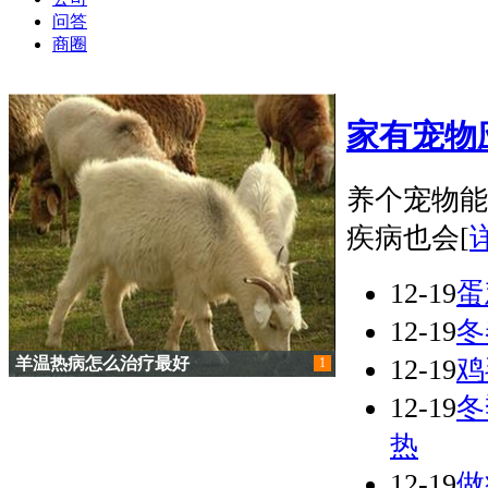
问答
商圈
家有宠物
养个宠物能
疾病也会[
12-19
蛋
12-19
冬
羊温热病怎么治疗最好
12-19
鸡
1
12-19
冬
热
12-19
做