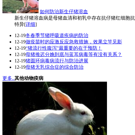
如何防治新生仔猪溶血
新生仔猪溶血病是母猪血清和初乳中存在抗仔猪红细胞抗
特异[
详细
]
12-19
冬春季节猪呼吸道疾病的防治
12-19
做疫苗时的应激反应急救措施，效果立竿见影
12-19
“猪流行性腹泻”最重要的在于预防！
12-19
母猪推迟分娩到底与蓝耳病毒等有没有关系？
12-19
猪圆环病毒病流行与防治进展
12-19
母猪无乳综合症的综合防治
更多..
其他动物疫病