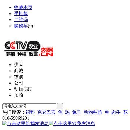
收藏本页
手机版
二维码
购物车
(
0
)
网站地图
供应
商城
求购
公司
动物病疫
招商
热门搜索：
饲料
克仑巴安
鱼
鸡
兔子
动物种苗
兔
肉牛
花
010-59069291