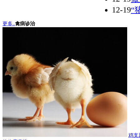
12-19
“
更多..
禽病诊治
鸡支