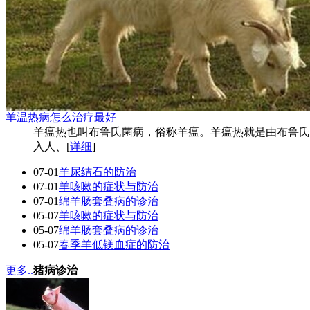
羊温热病怎么治疗最好
羊瘟热也叫布鲁氏菌病，俗称羊瘟。羊瘟热就是由布鲁氏
入人、[
详细
]
07-01
羊尿结石的防治
07-01
羊咳嗽的症状与防治
07-01
绵羊肠套叠病的诊治
05-07
羊咳嗽的症状与防治
05-07
绵羊肠套叠病的诊治
05-07
春季羊低镁血症的防治
更多..
猪病诊治