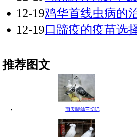
12-19
鸡华首线虫病的
12-19
口蹄疫的疫苗选
推荐图文
雨天喂鸽三切记