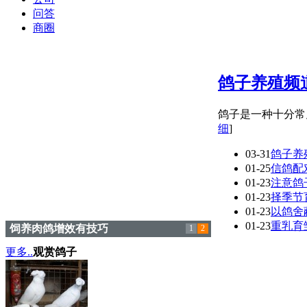
问答
商圈
鸽子养殖频
鸽子是一种十分常
细
]
03-31
鸽子养
01-25
信鸽配
01-23
注意鸽
01-23
择季节
01-23
以鸽舍
01-23
重乳育
饲养肉鸽增效有技巧
1
2
更多..
观赏鸽子