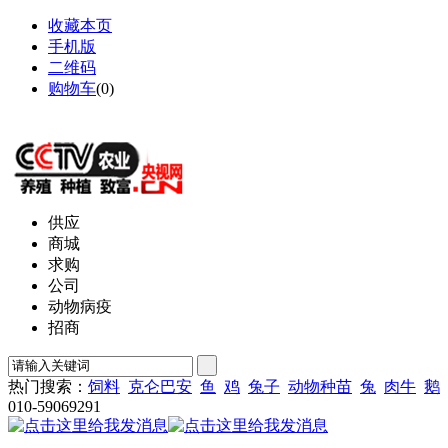
收藏本页
手机版
二维码
购物车
(
0
)
网站地图
供应
商城
求购
公司
动物病疫
招商
热门搜索：
饲料
克仑巴安
鱼
鸡
兔子
动物种苗
兔
肉牛
鹅
010-59069291