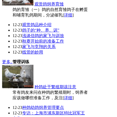
观赏鸽饲养育雏
鸽的育雏（一）鸽的自然育雏鸽子在孵蛋
和哺育乳鸽期间，分泌催乳[
详细
]
12-23
观赏鸽品种介绍
12-23
鸽子的“种、养、训”
12-23
浅谈信鸽的家飞与训放
12-23
秋赛开始前的准备工作
12-23
家飞与竞翔的关系
12-23
线管的妙用
更多..
管理训练
种鸽处于繁殖期该注意
常有鸽友来问在种鸽的繁殖期时，饲养者
应该做哪些准备工作，及注[
详细
]
12-23
种鸽幼鸽饲养管理要点
12-23
专访：上海市浦东新区特比冠军王