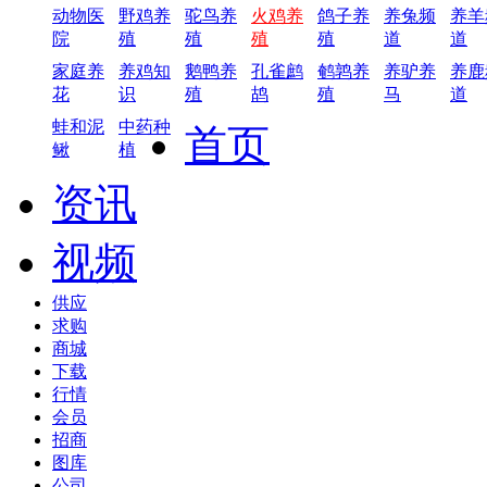
动物医
野鸡养
驼鸟养
火鸡养
鸽子养
养兔频
养羊
院
殖
殖
殖
殖
道
道
家庭养
养鸡知
鹅鸭养
孔雀鹧
鹌鹑养
养驴养
养鹿
花
识
殖
鸪
殖
马
道
蛙和泥
中药种
首页
鳅
植
资讯
视频
供应
求购
商城
下载
行情
会员
招商
图库
公司