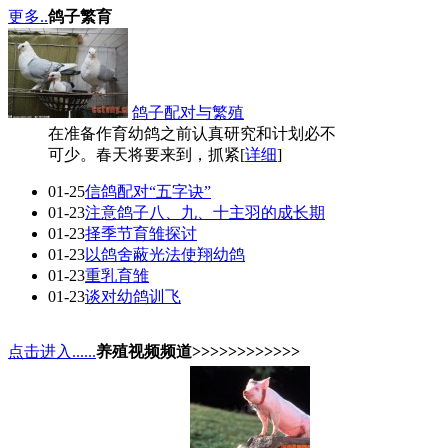
更多..
鸽子繁育
鸽子配对与繁殖
在准备作育幼鸽之前认真研究和计划必不
可少。春天将要来到，抓紧[
详细
]
01-25
信鸽配对“五字诀”
01-23
注意鸽子八、九、十主羽的成长期
01-23
择季节育雏探讨
01-23
以鸽舍蔽光法使翔幼鸽
01-23
重乳育雏
01-23
谈对幼鸽训飞
点击进入......
养殖视频频道>>>>>>>>>>>>