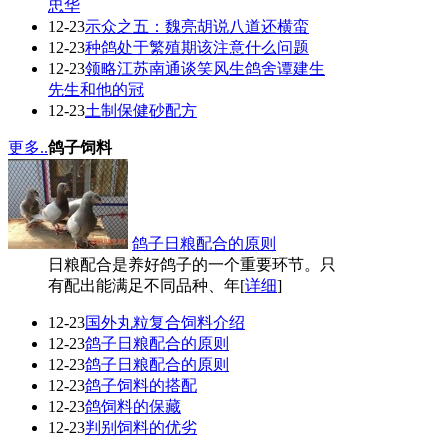
忠华
12-23
示众之五：魏亮胡说八道还横蛮
12-23
种鸽处于繁殖期该注意什么问题
12-23
领略江苏南通谈笑风生鸽舍谭建生
先生和他的冠
12-23
土制保健砂配方
更多..
鸽子饲料
鸽子日粮配合的原则
日粮配合是养好鸽子的一个重要环节。只
有配出能满足不同品种、年[
详细
]
12-23
国外丸粒复合饲料介绍
12-23
鸽子日粮配合的原则
12-23
鸽子日粮配合的原则
12-23
鸽子饲料的搭配
12-23
鸽饲料的保藏
12-23
判别饲料的优劣