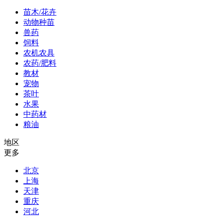
苗木/花卉
动物种苗
兽药
饲料
农机农具
农药/肥料
教材
宠物
茶叶
水果
中药材
粮油
地区
更多
北京
上海
天津
重庆
河北