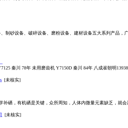
矿设备、制砂设备、破碎设备、磨粉设备、建材设备五大系列产品
｝
125 秦川 78年 未用磨齿机 Y7150D 秦川 84年 八成崔朝明139382
s
[未核实]
学补硒，有机硒是关键，众所周知，人体内微量元素缺乏，就会
司
[未核实]