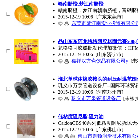
赣南脐橙,梦江南脐橙
赣南脐橙，梦江南赣南脐橙，富硒脐
2015-12-19 10:06
[广东东莞市]
东莞市梦江南实业投资有限公
品山东东阿龙格格阿胶糕固元膏500
龙格格阿胶糕批发代理加微信 ：HFMY86
2015-12-19 10:06
[山东济宁市]
嘉祥汉方斋饮品有限公司y
[未
淮北单球体橡胶接头的耐压耐温范围传真03
巩义市万泉管道设备厂--国际环球贸易
2015-12-19 10:06
[河南郑州市]
巩义市万泉管道设备厂
[未核实
低粘度阻尼脂,阻力油
CaidonCBS40系列低粘度阻尼
2015-12-19 10:06
[广东佛山市]
佛山市凯顿润滑技术有限公