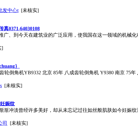
发中心t
[未核实]
71-64030108
推广、到今天在建筑业的广泛应用，使我国在这一领域的机械化
]
huang｝
齿轮倒角机YB9332 北京 85年 八成齿轮倒角机 Y9380 南京 75年 八
s
[未核实]
复妊娠纹
渐渐冲淡曾经许多美好，却从未忘记过往如丝般肌肤如今妊娠纹满
公司
[未核实]