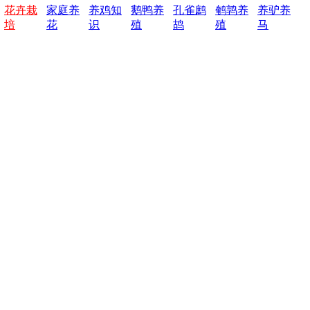
花卉栽
家庭养
养鸡知
鹅鸭养
孔雀鹧
鹌鹑养
养驴养
培
花
识
殖
鸪
殖
马