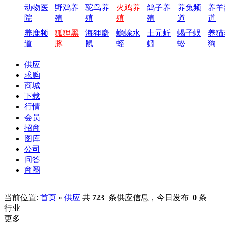
动物医
野鸡养
驼鸟养
火鸡养
鸽子养
养兔频
养羊
院
殖
殖
殖
殖
道
道
养鹿频
狐狸黑
海狸麝
蟾蜍水
土元蚯
蝎子蜈
养猫
道
豚
鼠
蛭
蚓
蚣
狗
供应
求购
商城
下载
行情
会员
招商
图库
公司
问答
商圈
当前位置:
首页
»
供应
共
723
条供应信息，今日发布
0
条
行业
更多