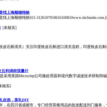
是找上海顺锴纯铁
锴纯铁021-3126107918616100810www.shchunti
d
[未核实]
了解印度铁皮石斛清关）关注印度铁皮石斛进口清关流程，印度铁皮
智能文丘利涡街流量计
流量计是采用美国Microchip公司微处理器和现代数字滤波技术研
未核实]
自选，茶礼DIY
13年，在四川省成都市，专门经营茶楼用品的批发配送到门服务