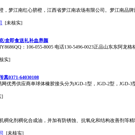
橙，梦江南红心脐橙，江西省梦江南农场有限公司。梦江南品牌
司
[未核实]
g克/盒即食送礼补血养颜
86QQ：106-055-8005 电话130-5496-0023正品山东东
核实]
71-64030108
网优秀供应商单球体橡胶接头分为JGD-1型，JGD-2型，JGD
]
脂:以无机稠化剂稠化合成油，并加有防锈蚀、抗氧化和结构改善剂等
司
[未核实]