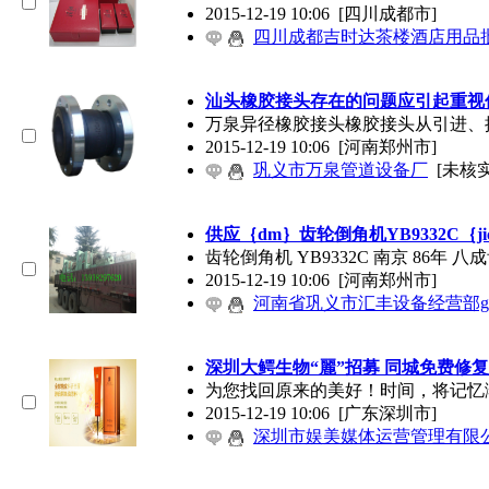
2015-12-19 10:06
[四川成都市]
四川成都吉时达茶楼酒店用品批
汕头橡胶接头存在的问题应引起重视传真03
万泉异径橡胶接头橡胶接头从引进、
2015-12-19 10:06
[河南郑州市]
巩义市万泉管道设备厂
[未核实
供应｛dm｝齿轮倒角机YB9332C｛jic
齿轮倒角机 YB9332C 南京 86年 八成
2015-12-19 10:06
[河南郑州市]
河南省巩义市汇丰设备经营部g
深圳大鳄生物“麗”招募 同城免费修
为您找回原来的美好！时间，将记忆
2015-12-19 10:06
[广东深圳市]
深圳市娱美媒体运营管理有限