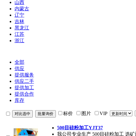
山西
内蒙古
辽宁
吉林
黑龙江
江苏
浙江
全部
供应
提供服务
供应二手
提供加工
提供合作
库存
标价
图片
VIP
500目硅粉加工YJT37
我公司专业生产 500目硅粉加工 