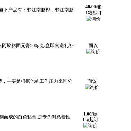
40.00
/箱
旗下产品有：梦江南脐橙，梦江南脐
1箱起订
阿龙格格阿胶糕固元膏500g克/盒即食送礼补
面议
-3型，主要是根据他的工作压力来区分
面议
1.00
/kg
精制而成的白色粘膏,是专为对粘着性
1kg起订