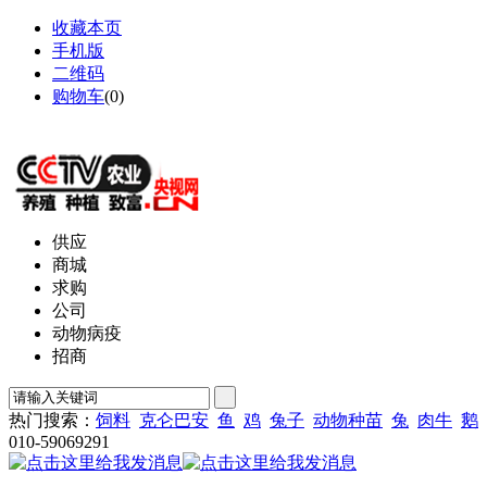
收藏本页
手机版
二维码
购物车
(
0
)
网站地图
供应
商城
求购
公司
动物病疫
招商
热门搜索：
饲料
克仑巴安
鱼
鸡
兔子
动物种苗
兔
肉牛
鹅
010-59069291