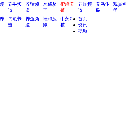
频
养牛频
养猪频
水貂貉
蜜蜂养
养蛇频
养鸟斗
观赏鱼
道
道
子
殖
道
鸟
类
养
乌龟养
养鱼频
蛙和泥
中药种
首页
殖
道
鳅
植
资讯
视频