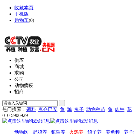
收藏本页
手机版
购物车
(
0
)
网站地图
供应
商城
求购
公司
动物病疫
招商
热门搜索：
饲料
克仑巴安
鱼
鸡
兔子
动物种苗
兔
肉牛
花
010-59069291
动物医
野鸡养
驼鸟养
火鸡养
鸽子养
养兔频
养羊