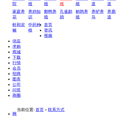
院
殖
殖
殖
殖
道
道
家庭养
养鸡知
鹅鸭养
孔雀鹧
鹌鹑养
养驴养
养鹿
花
识
殖
鸪
殖
马
道
蛙和泥
中药种
首页
鳅
植
资讯
视频
供应
求购
商城
下载
行情
会员
招商
图库
公司
问答
商圈
当前位置:
首页
»
联系方式
网