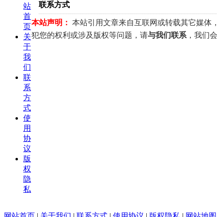
联系方式
站
首
本站声明：
本站引用文章来自互联网或转载其它媒体
页
犯您的权利或涉及版权等问题，请
与我们联系
，我们会
关
于
我
们
联
系
方
式
使
用
协
议
版
权
隐
私
网站首页
|
关于我们
|
联系方式
|
使用协议
|
版权隐私
|
网站地图