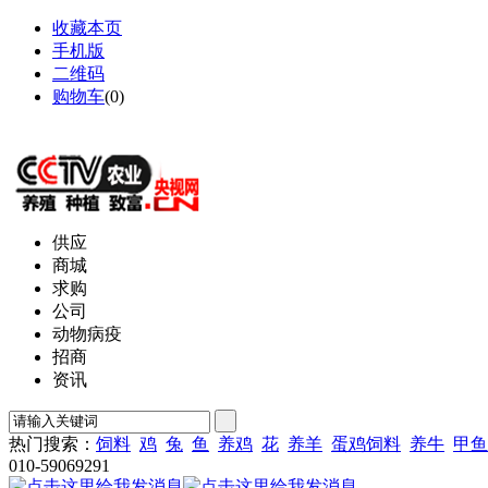
收藏本页
手机版
二维码
购物车
(
0
)
网站地图
供应
商城
求购
公司
动物病疫
招商
资讯
热门搜索：
饲料
鸡
兔
鱼
养鸡
花
养羊
蛋鸡饲料
养牛
甲鱼
010-59069291