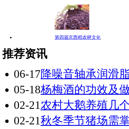
第四届京西稻农耕文化
推荐资讯
06-17
降噪音轴承润滑脂
05-18
杨梅酒的功效及
02-21
农村大鹅养殖几
02-21
秋冬季节猪场需