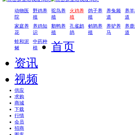
动物医
野鸡养
驼鸟养
火鸡养
鸽子养
养兔频
养羊
院
殖
殖
殖
殖
道
道
家庭养
养鸡知
鹅鸭养
孔雀鹧
鹌鹑养
养驴养
养鹿
花
识
殖
鸪
殖
马
道
蛙和泥
中药种
首页
鳅
植
资讯
视频
供应
求购
商城
下载
行情
会员
招商
图库