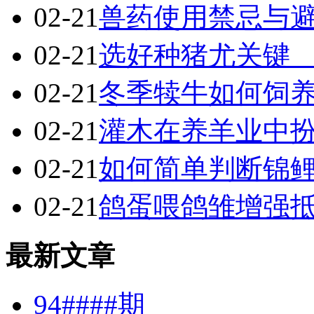
02-21
兽药使用禁忌与
02-21
选好种猪尤关键
02-21
冬季犊牛如何饲
02-21
灌木在养羊业中
02-21
如何简单判断锦
02-21
鸽蛋喂鸽雏增强
最新文章
94####期