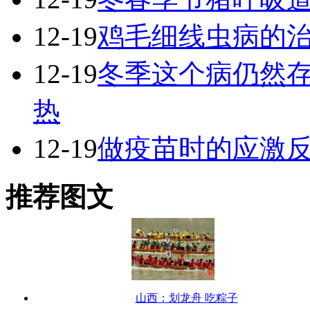
12-19
鸡毛细线虫病的
12-19
冬季这个病仍然
热
12-19
做疫苗时的应激
推荐图文
山西：划龙舟 吃粽子