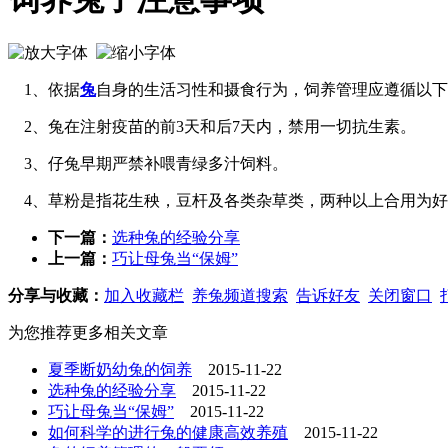
1、依据
兔
自身的生活习性和摄食行为，饲养管理应遵循以下
2、兔在注射疫苗的前3天和后7天内，禁用一切抗生素。
3、仔兔早期严禁补喂青绿多汁饲料。
4、草粉是指花生秧，豆杆及各类杂草类，两种以上合用为好
下一篇：
选种兔的经验分享
上一篇：
巧让母兔当“保姆”
分享与收藏：
加入收藏栏
养兔频道搜索
告诉好友
关闭窗口
为您推荐更多相关文章
夏季断奶幼兔的饲养
2015-11-22
选种兔的经验分享
2015-11-22
巧让母兔当“保姆”
2015-11-22
如何科学的进行兔的健康高效养殖
2015-11-22