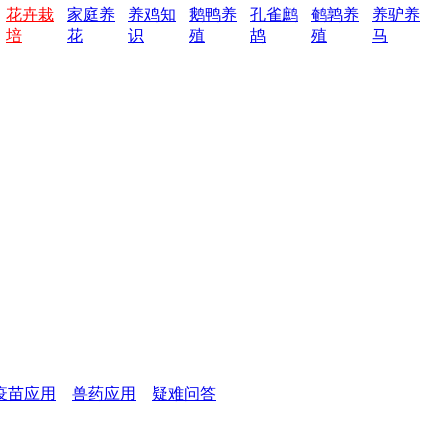
花卉栽
家庭养
养鸡知
鹅鸭养
孔雀鹧
鹌鹑养
养驴养
培
花
识
殖
鸪
殖
马
疫苗应用
兽药应用
疑难问答