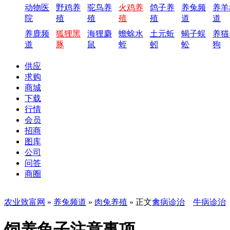
动物医
野鸡养
驼鸟养
火鸡养
鸽子养
养兔频
养羊
院
殖
殖
殖
殖
道
道
养鹿频
狐狸黑
海狸麝
蟾蜍水
土元蚯
蝎子蜈
养猫
道
豚
鼠
蛭
蚓
蚣
狗
供应
求购
商城
下载
行情
会员
招商
图库
公司
问答
商圈
农业致富网
»
养兔频道
»
肉兔养殖
» 正文
禽病诊治
牛病诊治
饲养兔子注意事项