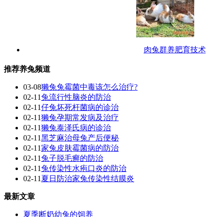
肉兔群养肥育技术
推荐养兔频道
03-08
獭兔兔霉菌中毒该怎么治疗?
02-11
兔流行性脑炎的防治
02-11
仔兔坏死杆菌病的诊治
02-11
獭兔孕期常发病及治疗
02-11
獭兔泰泽氏病的诊治
02-11
黑芝麻治母兔产后便秘
02-11
家兔皮肤霉菌病的防治
02-11
兔子脱毛癣的防治
02-11
兔传染性水疱口炎的防治
02-11
夏日防治家兔传染性结膜炎
最新文章
夏季断奶幼兔的饲养