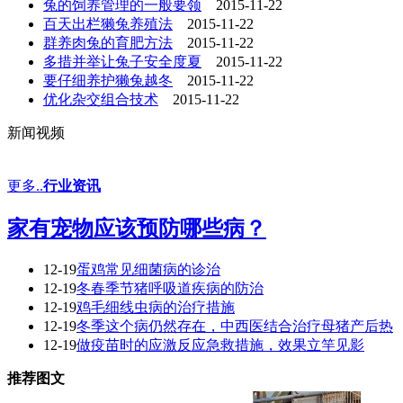
兔的饲养管理的一般要领
2015-11-22
百天出栏獭兔养殖法
2015-11-22
群养肉兔的育肥方法
2015-11-22
多措并举让兔子安全度夏
2015-11-22
要仔细养护獭兔越冬
2015-11-22
优化杂交组合技术
2015-11-22
新闻视频
更多..
行业资讯
家有宠物应该预防哪些病？
12-19
蛋鸡常见细菌病的诊治
12-19
冬春季节猪呼吸道疾病的防治
12-19
鸡毛细线虫病的治疗措施
12-19
冬季这个病仍然存在，中西医结合治疗母猪产后热
12-19
做疫苗时的应激反应急救措施，效果立竿见影
推荐图文