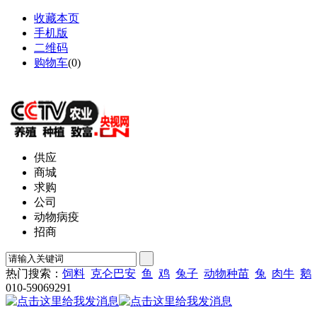
收藏本页
手机版
二维码
购物车
(
0
)
网站地图
供应
商城
求购
公司
动物病疫
招商
热门搜索：
饲料
克仑巴安
鱼
鸡
兔子
动物种苗
兔
肉牛
鹅
010-59069291