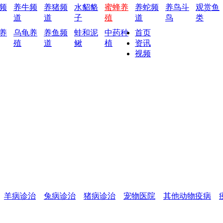
频
养牛频
养猪频
水貂貉
蜜蜂养
养蛇频
养鸟斗
观赏鱼
道
道
子
殖
道
鸟
类
养
乌龟养
养鱼频
蛙和泥
中药种
首页
殖
道
鳅
植
资讯
视频
羊病诊治
兔病诊治
猪病诊治
宠物医院
其他动物疫病