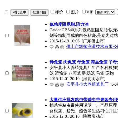
标价
图片
VIP
低粘度阻尼脂,阻力油
CaidonCBS40系列低粘度阻尼
剂等精制而成的白色粘膏,是专为对
2015-12-19 10:06
[广东佛山市]
佛山市凯顿润滑技术有限公
种兔笼 肉兔笼 母兔笼 商品兔笼 子母
安平县小大养殖笼具厂生产各种狐狸笼 
笼 运输笼 八哥笼 鹦鹉笼 鸟笼 宠物
2015-12-01 20:10
[河北衡水市]
安平县小大养殖笼具厂
[未
大量供应批发粘虫带诱虫带果园专用
捕杀特粘虫带使用说明一、产品原理
食根茎、趋光、趋色等生活习性并且
2015-12-01 20:10
[陕西宝鸡市]