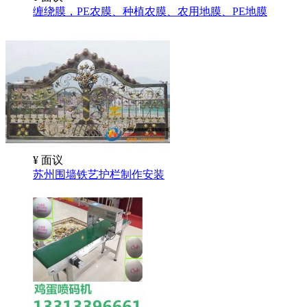
缠绕膜，PE农膜、种植农膜、农用地膜、PE地膜
¥
面议
苏州围墙铁艺护栏制作安装