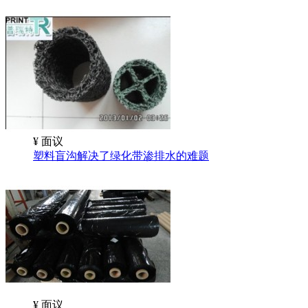
¥
面议
塑料盲沟解决了绿化带渗排水的难题
¥
面议