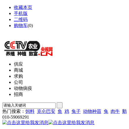
收藏本页
手机版
二维码
购物车
(
0
)
网站地图
供应
商城
求购
公司
动物病疫
招商
热门搜索：
饲料
克仑巴安
鱼
鸡
兔子
动物种苗
兔
肉牛
鹅
010-59069291