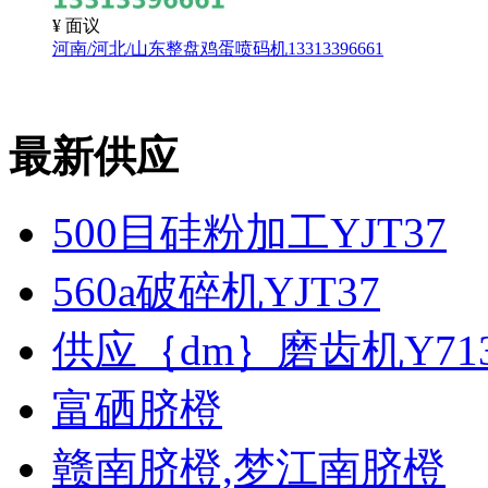
¥
面议
河南/河北/山东整盘鸡蛋喷码机13313396661
最新供应
500目硅粉加工YJT37
560a破碎机YJT37
供应｛dm｝磨齿机Y7131
富硒脐橙
赣南脐橙,梦江南脐橙