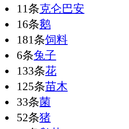
11条
克仑巴安
16条
鹅
181条
饲料
6条
兔子
133条
花
125条
苗木
33条
菌
52条
猪