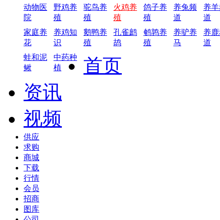
动物医
野鸡养
驼鸟养
火鸡养
鸽子养
养兔频
养羊
院
殖
殖
殖
殖
道
道
家庭养
养鸡知
鹅鸭养
孔雀鹧
鹌鹑养
养驴养
养鹿
花
识
殖
鸪
殖
马
道
蛙和泥
中药种
首页
鳅
植
资讯
视频
供应
求购
商城
下载
行情
会员
招商
图库
公司