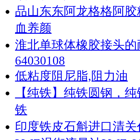
品山东东阿龙格格阿胶糕
血养颜
淮北单球体橡胶接头的耐
64030108
低粘度阻尼脂,阻力油
【纯铁】纯铁圆钢，纯
铁
印度铁皮石斛进口清关