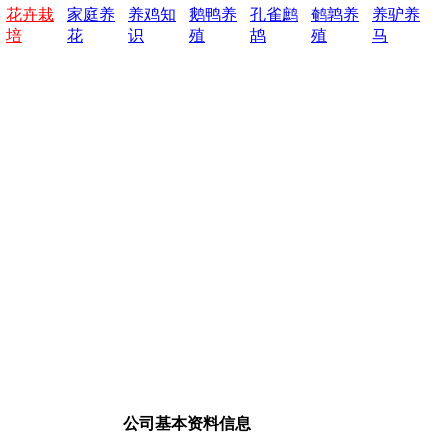
花卉栽
家庭养
养鸡知
鹅鸭养
孔雀鹧
鹌鹑养
养驴养
培
花
识
殖
鸪
殖
马
公司基本资料信息