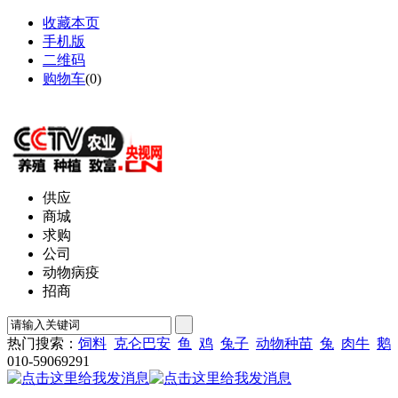
收藏本页
手机版
二维码
购物车
(
0
)
网站地图
供应
商城
求购
公司
动物病疫
招商
热门搜索：
饲料
克仑巴安
鱼
鸡
兔子
动物种苗
兔
肉牛
鹅
010-59069291