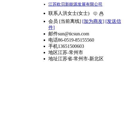
江苏欧贝新能源发展有限公司
联系人
洪女士(女士)
会员
[
当前离线
]
[加为商友]
[发送信
件]
邮件
sun@ticsun.com
电话
86-0519-85155560
手机
13651500603
地区
江苏-常州市
地址
江苏省-常州市-新北区