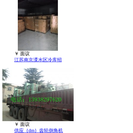
￥
面议
江苏南京溧水区冷库招
￥
面议
供应｛dm｝齿轮倒角机