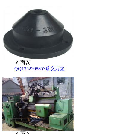
￥
面议
QQ1352208853巩义万泉
￥
面议