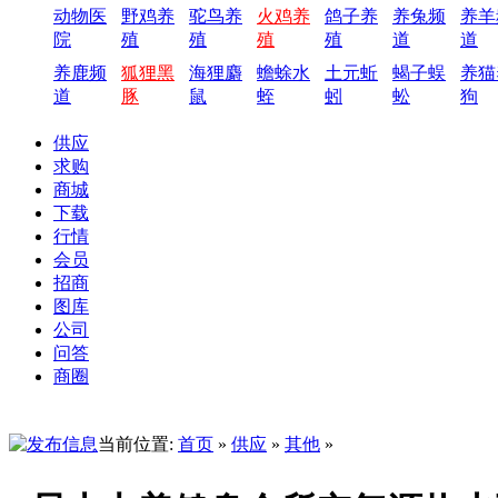
动物医
野鸡养
驼鸟养
火鸡养
鸽子养
养兔频
养羊
院
殖
殖
殖
殖
道
道
养鹿频
狐狸黑
海狸麝
蟾蜍水
土元蚯
蝎子蜈
养猫
道
豚
鼠
蛭
蚓
蚣
狗
供应
求购
商城
下载
行情
会员
招商
图库
公司
问答
商圈
当前位置:
首页
»
供应
»
其他
»