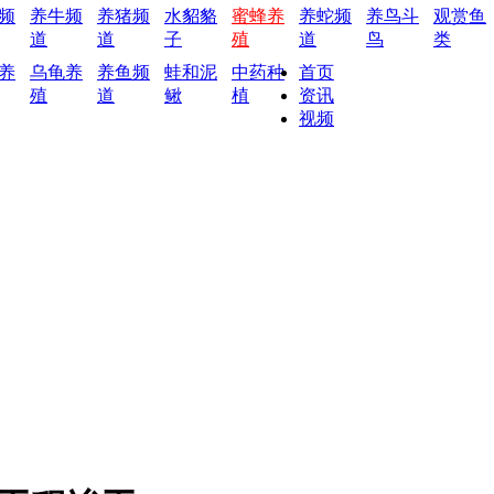
频
养牛频
养猪频
水貂貉
蜜蜂养
养蛇频
养鸟斗
观赏鱼
道
道
子
殖
道
鸟
类
养
乌龟养
养鱼频
蛙和泥
中药种
首页
殖
道
鳅
植
资讯
视频