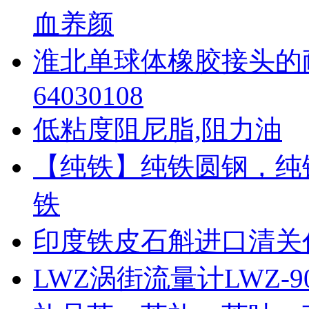
血养颜
淮北单球体橡胶接头的耐
64030108
低粘度阻尼脂,阻力油
【纯铁】纯铁圆钢，纯
铁
印度铁皮石斛进口清关
LWZ涡街流量计LWZ-