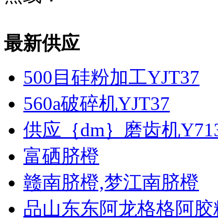
最新供应
500目硅粉加工YJT37
560a破碎机YJT37
供应｛dm｝磨齿机Y7131
富硒脐橙
赣南脐橙,梦江南脐橙
品山东东阿龙格格阿胶糕