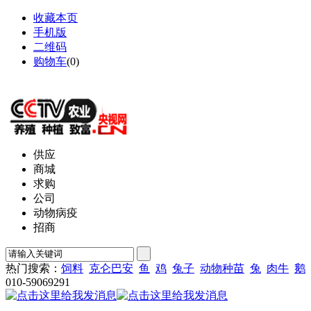
收藏本页
手机版
二维码
购物车
(
0
)
网站地图
供应
商城
求购
公司
动物病疫
招商
热门搜索：
饲料
克仑巴安
鱼
鸡
兔子
动物种苗
兔
肉牛
鹅
010-59069291