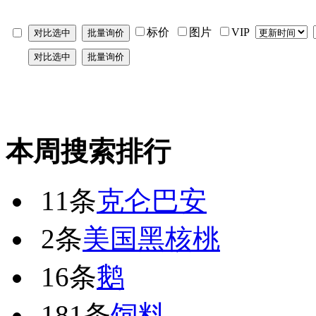
标价
图片
VIP
本周搜索排行
11条
克仑巴安
2条
美国黑核桃
16条
鹅
181条
饲料