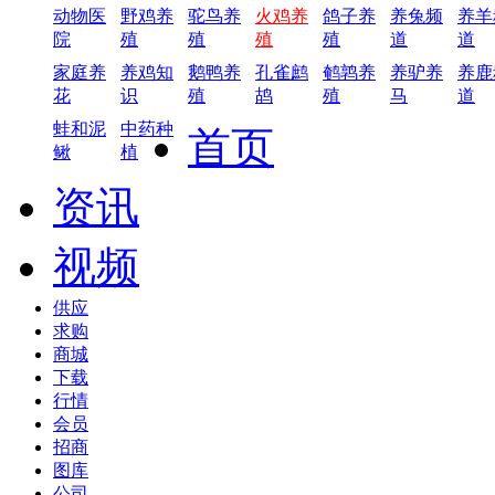
动物医
野鸡养
驼鸟养
火鸡养
鸽子养
养兔频
养羊
院
殖
殖
殖
殖
道
道
家庭养
养鸡知
鹅鸭养
孔雀鹧
鹌鹑养
养驴养
养鹿
花
识
殖
鸪
殖
马
道
蛙和泥
中药种
首页
鳅
植
资讯
视频
供应
求购
商城
下载
行情
会员
招商
图库
公司