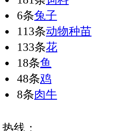
6条
兔子
113条
动物种苗
133条
花
18条
鱼
48条
鸡
8条
肉牛
热线：