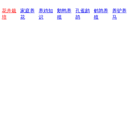
花卉栽
家庭养
养鸡知
鹅鸭养
孔雀鹧
鹌鹑养
养驴养
培
花
识
殖
鸪
殖
马