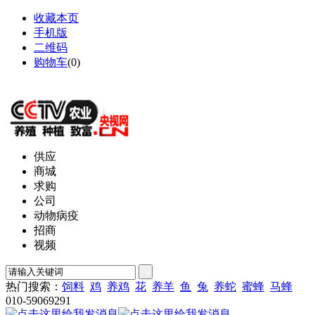
收藏本页
手机版
二维码
购物车
(
0
)
网站地图
供应
商城
求购
公司
动物病疫
招商
视频
热门搜索：
饲料
鸡
养鸡
花
养羊
鱼
兔
养蛇
蜜蜂
马蜂
010-59069291