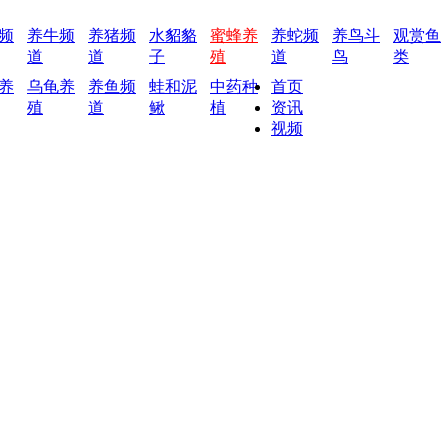
频
养牛频
养猪频
水貂貉
蜜蜂养
养蛇频
养鸟斗
观赏鱼
道
道
子
殖
道
鸟
类
养
乌龟养
养鱼频
蛙和泥
中药种
首页
殖
道
鳅
植
资讯
视频