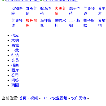
动物医
野鸡养
驼鸟养
火鸡养
鸽子养
养兔频
养羊
院
殖
殖
殖
殖
道
道
养鹿频
狐狸黑
海狸麝
蟾蜍水
土元蚯
蝎子蜈
养猫
道
豚
鼠
蛭
蚓
蚣
狗
供应
求购
商城
下载
行情
会员
招商
图库
公司
问答
商圈
当前位置:
首页
»
视频
»
CCTV农业视频
»
农广天地
»