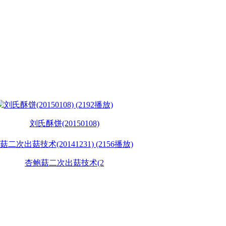
刘氏酥饼(20150108)
杏鲍菇二次出菇技术(2