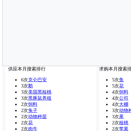
供应本月搜索排行
求购本月搜索
6次
克仑巴安
5次
鱼
3次
鹅
5次
花
3次
美国黑核桃
4次
饲料
3次
黑豚鼠养殖
4次
公司
2次
饲料
4次
大棚
2次
兔子
3次
动物
2次
动物种苗
3次
果
2次
花
2次
核桃
2次
肉牛
2次
苹果