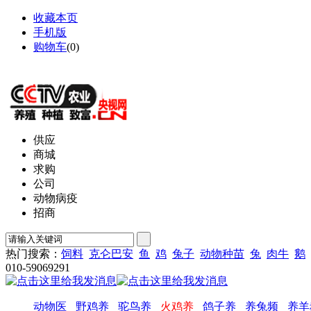
收藏本页
手机版
购物车
(
0
)
网站地图
供应
商城
求购
公司
动物病疫
招商
热门搜索：
饲料
克仑巴安
鱼
鸡
兔子
动物种苗
兔
肉牛
鹅
010-59069291
动物医
野鸡养
驼鸟养
火鸡养
鸽子养
养兔频
养羊