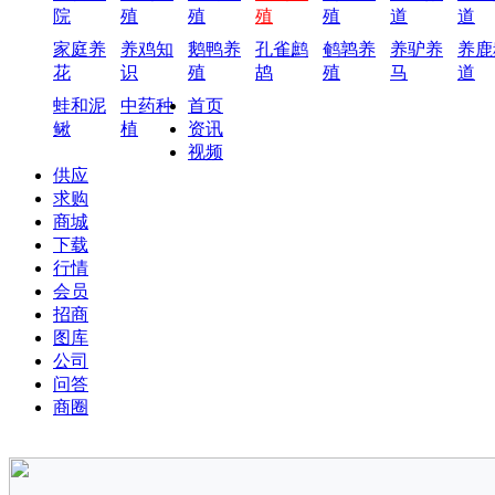
院
殖
殖
殖
殖
道
道
家庭养
养鸡知
鹅鸭养
孔雀鹧
鹌鹑养
养驴养
养鹿
花
识
殖
鸪
殖
马
道
蛙和泥
中药种
首页
鳅
植
资讯
视频
供应
求购
商城
下载
行情
会员
招商
图库
公司
问答
商圈