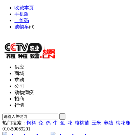
收藏本页
手机版
二维码
购物车
(
0
)
网站地图
供应
商城
求购
公司
动物病疫
招商
行情
热门搜索：
饲料
兔
鸡
牛
鱼
花
核桃苗
玉米
养殖
梅花鹿
010-59069291