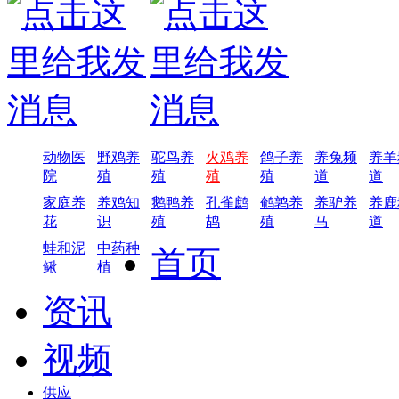
动物医
野鸡养
驼鸟养
火鸡养
鸽子养
养兔频
养羊
院
殖
殖
殖
殖
道
道
家庭养
养鸡知
鹅鸭养
孔雀鹧
鹌鹑养
养驴养
养鹿
花
识
殖
鸪
殖
马
道
蛙和泥
中药种
首页
鳅
植
资讯
视频
供应