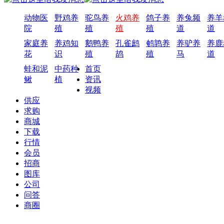
动物医
野鸡养
驼鸟养
火鸡养
鸽子养
养兔频
养羊
院
殖
殖
殖
殖
道
道
家庭养
养鸡知
鹅鸭养
孔雀鹧
鹌鹑养
养驴养
养鹿
花
识
殖
鸪
殖
马
道
蛙和泥
中药种
首页
鳅
植
资讯
视频
供应
求购
商城
下载
行情
会员
招商
图库
公司
问答
商圈