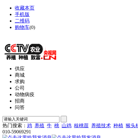
收藏本页
手机版
二维码
购物车
(
0
)
网站地图
供应
商城
求购
公司
动物病疫
招商
问答
热门搜索：
鸡
养殖
牛
桃
山鸡
核桃苗
养殖技术
种植
猴头
010-59069291