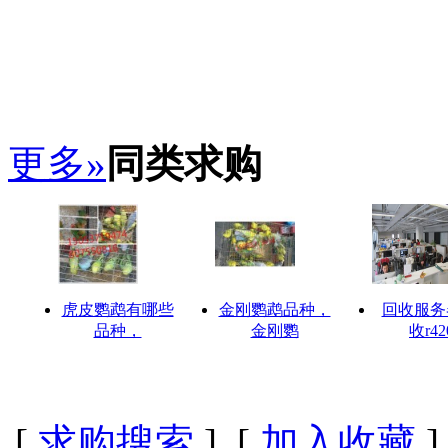
更多»
同类求购
虎皮鹦鹉有哪些
金刚鹦鹉品种，
回收服务
品种，
金刚鹦
收r42
[
求购搜索
] [
加入收藏
]