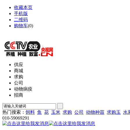
收藏本页
手机版
二维码
购物车
(
0
)
网站地图
供应
商城
求购
公司
动物病疫
招商
热门搜索：
饲料
鱼
花
玉米
求购
公司
动物种苗
求购玉
水
010-59069291