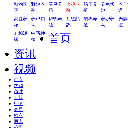
动物医
野鸡养
驼鸟养
火鸡养
鸽子养
养兔频
养羊
院
殖
殖
殖
殖
道
道
家庭养
养鸡知
鹅鸭养
孔雀鹧
鹌鹑养
养驴养
养鹿
花
识
殖
鸪
殖
马
道
蛙和泥
中药种
首页
鳅
植
资讯
视频
供应
求购
商城
下载
行情
会员
招商
图库
公司