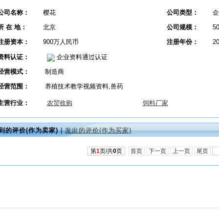
公司名称：
樱花
公司类型：
企
所 在 地：
北京
公司规模：
5
注册资本：
900万人民币
注册年份：
2
资料认证：
企业资料通过认证
经营模式：
制造商
经营范围：
养殖技术教学视频资料,兽药
主营行业：
农贸收购
饲料厂家
到的评价(作为卖家)
|
发出的评价(作为买家)
第
1
页/共
0
页
首页
下一页
上一页
尾页